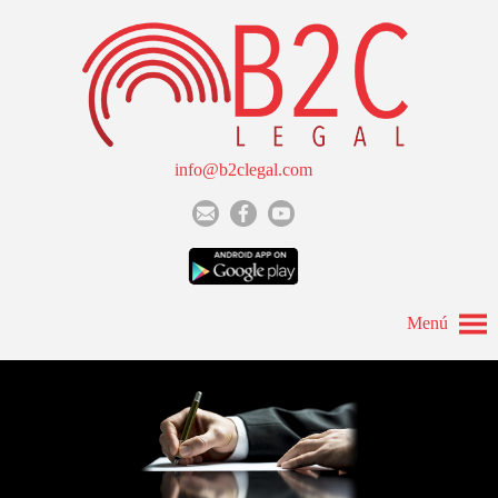
info@b2clegal.com
Menú