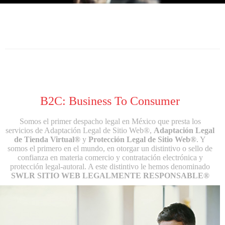
B2C: Business To Consumer
Somos el primer despacho legal en México que presta los
servicios de Adaptación Legal de Sitio Web®,
Adaptación Legal
de Tienda Virtual®
y
Protección Legal de Sitio Web®
. Y
somos el primero en el mundo, en otorgar un distintivo o sello de
confianza en materia comercio y contratación electrónica y
protección legal-autoral. A este distintivo le hemos denominado
SWLR SITIO WEB LEGALMENTE RESPONSABLE®